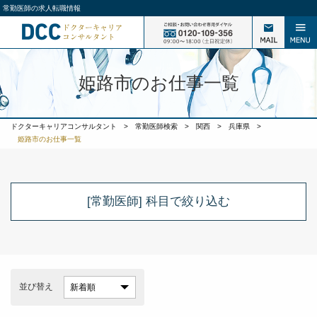
常勤医師の求人転職情報
姫路市のお仕事一覧
ドクターキャリアコンサルタント
>
常勤医師検索
>
関西
>
兵庫県
>
姫路市のお仕事一覧
[常勤医師] 科目
で絞り込む
並び替え