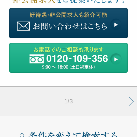
»
1/3