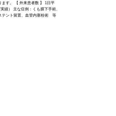
す。 【 外来患者数 】 1日平
8年度実績） 主な症例：くも膜下手術、
ステント留置、血管内塞栓術 等