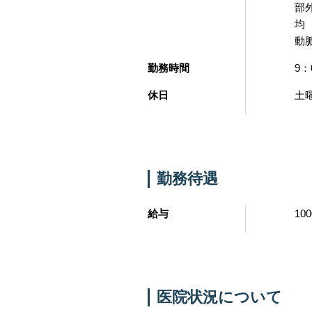
部
均
動
勤務時間
9：
休日
土
勤務待遇
給与
10
医院状況について