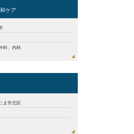
緩和ケア
市
外科、内科
たま市北区