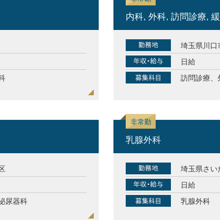
内科, 外科, 訪問診療, 
埼玉県川口
日給
科
訪問診療、
乳腺外科
区
埼玉県さい
日給
泌尿器科
乳腺外科