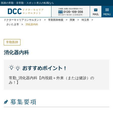
医師の常勤・非常勤・スポット求人の転職なら
ドクターキャリアコンサルタント
>
常勤医師検索
>
関東
>
埼玉県
>
さいたま市
>
消化器内科
常勤医師
消化器内科
常勤_消化器内科【内視鏡＋外来（または健診）の
み！】