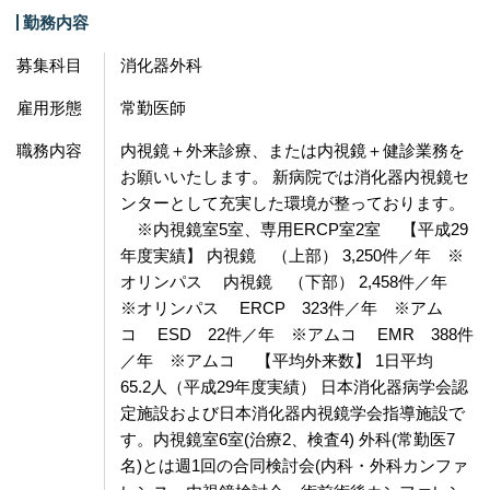
勤務内容
募集科目
消化器外科
雇用形態
常勤医師
職務内容
内視鏡＋外来診療、または内視鏡＋健診業務を
お願いいたします。 新病院では消化器内視鏡セ
ンターとして充実した環境が整っております。
※内視鏡室5室、専用ERCP室2室 【平成29
年度実績】 内視鏡 （上部） 3,250件／年 ※
オリンパス 内視鏡 （下部） 2,458件／年
※オリンパス ERCP 323件／年 ※アム
コ ESD 22件／年 ※アムコ EMR 388件
／年 ※アムコ 【平均外来数】 1日平均
65.2人（平成29年度実績） 日本消化器病学会認
定施設および日本消化器内視鏡学会指導施設で
す。内視鏡室6室(治療2、検査4) 外科(常勤医7
名)とは週1回の合同検討会(内科・外科カンファ