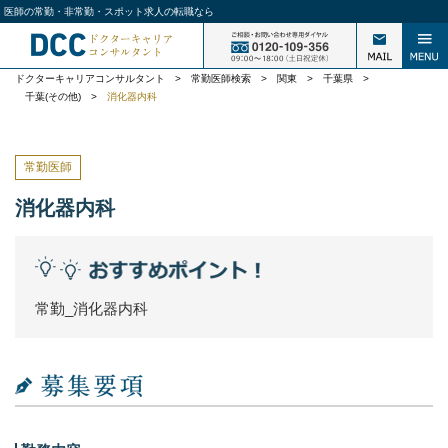
医師の常勤・非常勤・スポット求人の転職なら
ドクターキャリアコンサルタント
>
常勤医師検索
>
関東
>
千葉県
>
千葉(その他)
>
消化器内科
常勤医師
消化器内科
常勤_消化器内科