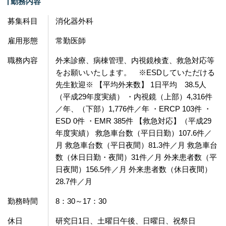
勤務内容
募集科目
消化器外科
雇用形態
常勤医師
職務内容
外来診療、病棟管理、内視鏡検査、救急対応等
をお願いいたします。 ※ESDしていただける
先生歓迎※ 【平均外来数】 1日平均 38.5人
（平成29年度実績） ・内視鏡（上部）4,316件
／年、（下部）1,776件／年 ・ERCP 103件 ・
ESD 0件 ・EMR 385件 【救急対応】（平成29
年度実績） 救急車台数（平日日勤）107.6件／
月 救急車台数（平日夜間）81.3件／月 救急車台
数（休日日勤・夜間）31件／月 外来患者数（平
日夜間）156.5件／月 外来患者数（休日夜間）
28.7件／月
勤務時間
8：30～17：30
休日
研究日1日、土曜日午後、日曜日、祝祭日