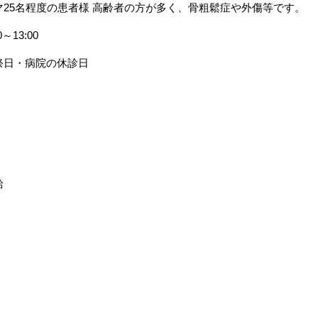
マ25名程度の患者様 高齢者の方が多く、骨粗鬆症や外傷等です。
0～13:00
祭日・病院の休診日
給