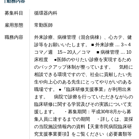
勤務内容
募集科目
循環器内科
雇用形態
常勤医師
職務内容
外来診療、病棟管理（混合病棟）、心カテ、健
診等をお願いいたします。 ■ 外来診療 … 3～4
コマ／週 15～20人／コマ ■ 病棟管理 … 10
床程度 ●医師のやりたい診療を実現するため
のバックアップ体制が整っています。 気軽に
相談できる環境ですので、社会に貢献したい先
生や向上心のある先生にとってやりがいのある
職場です。 ●『臨床研修支援事業』が利用出来
ます。 病院で診療を行っていただきながらの
臨床研修に関する学習及びその実践について支
援します。 ・募集期間：平成30年8月から募
集人員に達するまでの期間 ・詳しくは、楽採
の当院施設情報内の資料【天童市民病院臨床研
究支援事業要項】をご覧ください（必要書類等