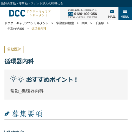
医師の常勤・非常勤・スポット求人の転職なら
ドクターキャリアコンサルタント
>
常勤医師検索
>
関東
>
千葉県
>
千葉(その他)
>
循環器内科
常勤医師
循環器内科
常勤_循環器内科