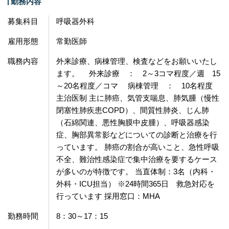
勤務内容
募集科目
呼吸器外科
雇用形態
常勤医師
職務内容
外来診療、病棟管理、検査などをお願いいたし
ます。 外来診療 ： 2～3コマ程度／週 15
～20名程度／コマ 病棟管理 ： 10名程度
主治医制 主に肺癌、気管支喘息、肺気腫（慢性
閉塞性肺疾患COPD）、間質性肺炎、じん肺
（石綿関連、悪性胸膜中皮腫）、呼吸器感染
症、胸部異常影などについての診断と治療を行
っています。 肺癌の割合が高いこと、急性呼吸
不全、難治性感染症で集中治療を要するケース
が多いのが特徴です。 当直体制：3名（内科・
外科・ICU担当） ※24時間365日 救急対応を
行っています 採用窓口：MHA
勤務時間
8：30～17：15