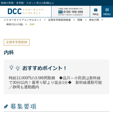
医師の常勤・非常勤・スポット求人の転職なら
ドクターキャリアコンサルタント
>
定期非常勤医師検索
>
関東
>
神奈川県
>
神奈川(その他)
>
内科
定期非常勤医師
内科
時給12,000円の3.5時間勤務 ◆品川⇔小田原は新幹線
で30分以内！最寄り駅より徒歩1分◆ 新幹線通勤可能
／静岡も通勤圏内