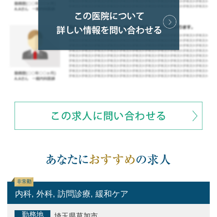
非常勤
内科, 外科, 訪問診療, 緩和ケア
勤務地
埼玉県草加市