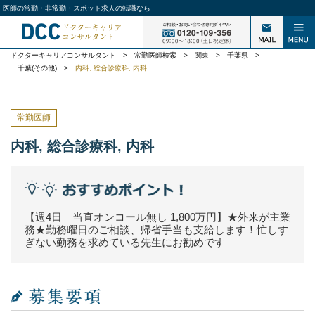
医師の常勤・非常勤・スポット求人の転職なら
ドクターキャリアコンサルタント
>
常勤医師検索
>
関東
>
千葉県
>
千葉(その他)
>
内科, 総合診療科, 内科
常勤医師
内科, 総合診療科, 内科
【週4日 当直オンコール無し 1,800万円】★外来が主業
務★勤務曜日のご相談、帰省手当も支給します！忙しす
ぎない勤務を求めている先生にお勧めです