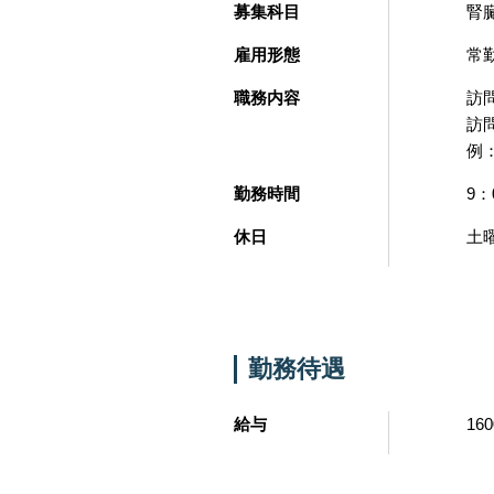
募集科目
腎
雇用形態
常
職務内容
訪
訪
例
勤務時間
9：
休日
土
勤務待遇
給与
16